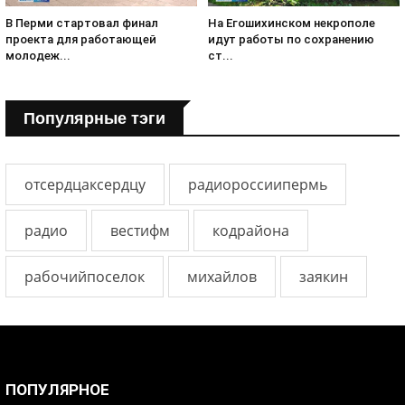
В Перми стартовал финал
На Егошихинском некрополе
проекта для работающей
идут работы по сохранению
молодеж...
ст...
Популярные тэги
отсердцаксердцу
радиороссиипермь
радио
вестифм
кодрайона
рабочийпоселок
михайлов
заякин
ПОПУЛЯРНОЕ