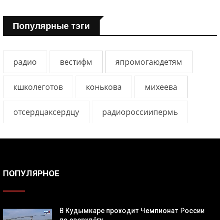
Популярные тэги
радио
вестифм
япромогаюдетям
кшколеготов
конькова
михеева
отсердцаксердцу
радиороссиипермь
ПОПУЛЯРНОЕ
В Кудымкаре проходит Чемпионат России
по сверхлёгк...