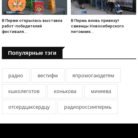
В Перми открылась выставка
В Пермь вновь привезут
работ-победителей
саженцы Новосибирского
фестиваля...
питомник...
Популярные тэги
радио
вестифм
япромогаюдетям
кшколеготов
конькова
михеева
отсердцаксердцу
радиороссиипермь