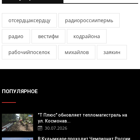
отсердцаксердцу
радиороссиипермь
радио
вестифм
кодрайона
рабочийпоселок
михайлов
заякин
ПОПУЛЯРНОЕ
"Т Плюс" обновляет тепломагистраль на
ул. Космонав...
30.07.2026
В Кудымкаре проходит Чемпионат России