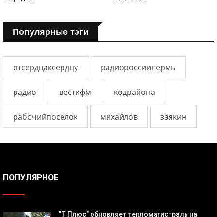
Популярные тэги
отсердцаксердцу
радиороссиипермь
радио
вестифм
кодрайона
рабочийпоселок
михайлов
заякин
ПОПУЛЯРНОЕ
"Т Плюс" обновляет тепломагистраль на