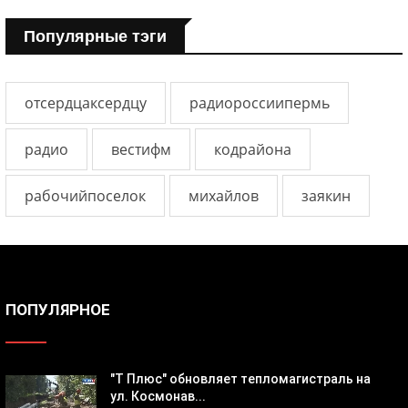
Популярные тэги
отсердцаксердцу
радиороссиипермь
радио
вестифм
кодрайона
рабочийпоселок
михайлов
заякин
ПОПУЛЯРНОЕ
"Т Плюс" обновляет тепломагистраль на
ул. Космонав...