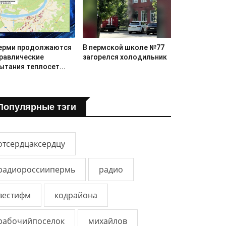
ерми продолжаются
В пермской школе №77
равлические
загорелся холодильник
ытания теплосет...
Популярные тэги
отсердцаксердцу
радиороссиипермь
радио
вестифм
кодрайона
рабочийпоселок
михайлов