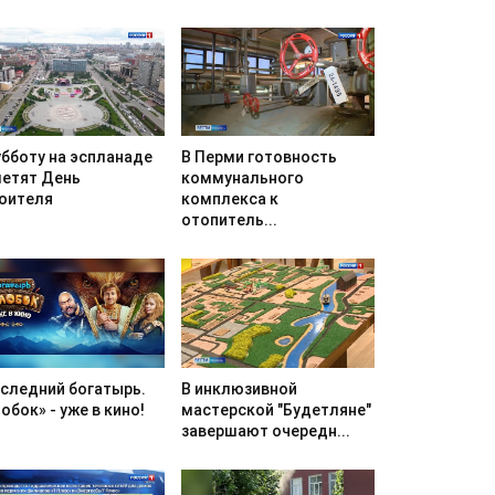
убботу на эспланаде
В Перми готовность
етят День
коммунального
оителя
комплекса к
отопитель...
следний богатырь.
В инклюзивной
обок» - уже в кино!
мастерской "Будетляне"
завершают очередн...