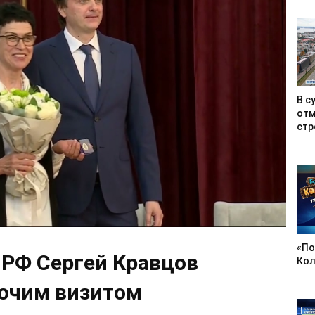
В с
отм
стр
«По
РФ Сергей Кравцов
Кол
бочим визитом