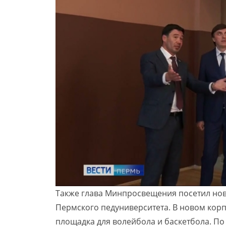
Также глава Минпросвещения посетил но
Пермского педуниверситета. В новом кор
площадка для волейбола и баскетбола. По с