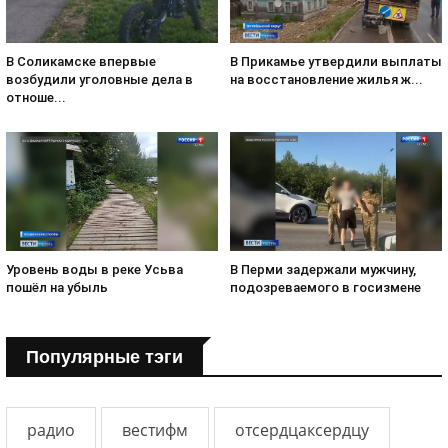
В Соликамске впервые
В Прикамье утвердили выплаты
возбудили уголовные дела в
на восстановление жилья ж...
отноше...
Уровень воды в реке Усьва
В Перми задержали мужчину,
пошёл на убыль
подозреваемого в госизмене
Популярные тэги
радио
вестифм
отсердцаксердцу