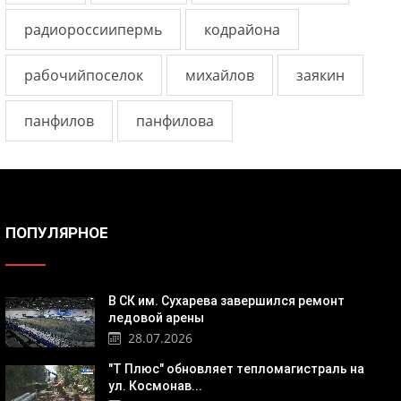
радиороссиипермь
кодрайона
рабочийпоселок
михайлов
заякин
панфилов
панфилова
ПОПУЛЯРНОЕ
В СК им. Сухарева завершился ремонт
ледовой арены
28.07.2026
"Т Плюс" обновляет тепломагистраль на
ул. Космонав...