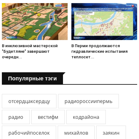
В инклюзивной мастерской
В Перми продолжаются
"Будетляне" завершают
гидравлические испытания
очередн...
теплосет...
Популярные тэги
отсердцаксердцу
радиороссиипермь
радио
вестифм
кодрайона
рабочийпоселок
михайлов
заякин