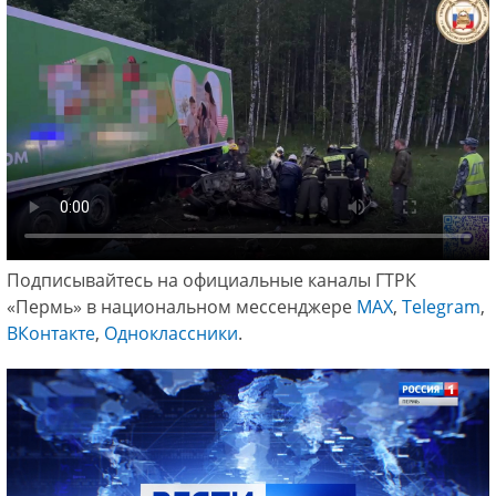
Подписывайтесь на официальные каналы ГТРК
«Пермь» в национальном мессенджере
МАХ
,
Telegram
,
ВКонтакте
,
Одноклассники
.