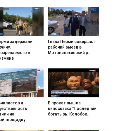
ерми задержали
Глава Перми совершил
чину,
рабочий выезд в
озреваемого в
Мотовилихинский р...
измене
налистов и
В прокат вышла
ественность
киносказка "Последний
тили на
богатырь. Колобок...
ойплощадку ...