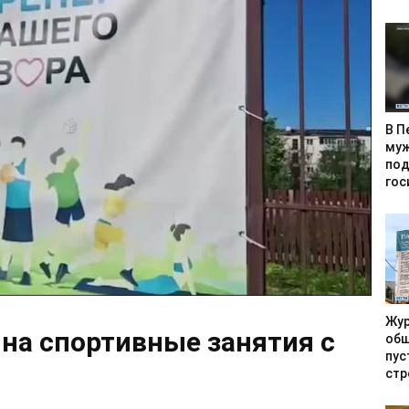
В П
муж
под
гос
Жур
на спортивные занятия с
общ
пус
стр