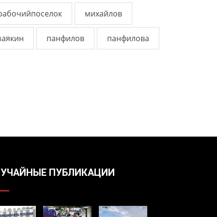
рабочийпоселок
михайлов
заякин
панфилов
панфилова
УЧАЙНЫЕ ПУБЛИКАЦИИ