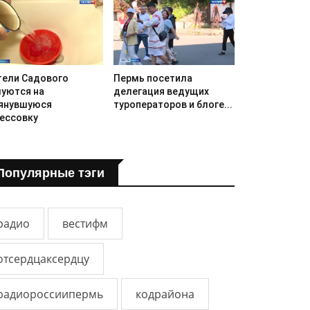
ели Садового
Пермь посетила
уются на
делегация ведущих
янувшуюся
туроператоров и блоге...
ессовку
Популярные тэги
радио
вестифм
отсердцаксердцу
радиороссиипермь
кодрайона