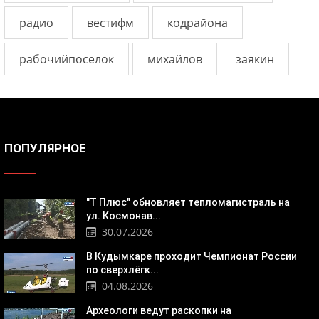
радио
вестифм
кодрайона
рабочийпоселок
михайлов
заякин
ПОПУЛЯРНОЕ
"Т Плюс" обновляет тепломагистраль на
ул. Космонав...
30.07.2026
В Кудымкаре проходит Чемпионат России
по сверхлёгк...
04.08.2026
Археологи ведут раскопки на