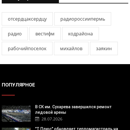
отсердцаксердцу
радиороссиипермь
радио
вестифм
кодрайона
рабочийпоселок
михайлов
заякин
ПОПУЛЯРНОЕ
В СК им. Сухарева завершился ремонт
ледовой арены
28.07.2026
"Т Плюс" обновляет тепломагистраль на