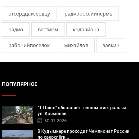
отсердцаксердцу
радиороссиипермь
радио
вестифм
кодрайона
рабочийпоселок
михайлов
заякин
ПОПУЛЯРНОЕ
"Т Плюс" обновляет тепломагистраль на
ул. Космонав...
30.07.2026
В Кудымкаре проходит Чемпионат России
по сверхлёгк...