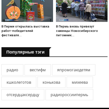
В Перми открылась выставка
В Пермь вновь привезут
работ-победителей
саженцы Новосибирского
фестиваля...
питомник...
Популярные тэги
радио
вестифм
япромогаюдетям
кшколеготов
конькова
михеева
отсердцаксердцу
радиороссиипермь