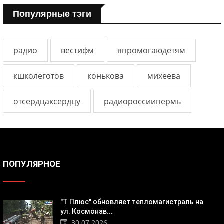
Популярные тэги
радио
вестифм
япромогаюдетям
кшколеготов
конькова
михеева
отсердцаксердцу
радиороссиипермь
ПОПУЛЯРНОЕ
"Т Плюс" обновляет тепломагистраль на
ул. Космонав...
30.07.2026