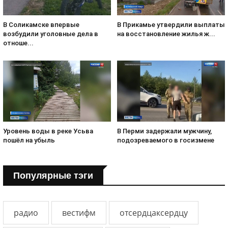
В Соликамске впервые
В Прикамье утвердили выплаты
возбудили уголовные дела в
на восстановление жилья ж...
отноше...
Уровень воды в реке Усьва
В Перми задержали мужчину,
пошёл на убыль
подозреваемого в госизмене
Популярные тэги
радио
вестифм
отсердцаксердцу