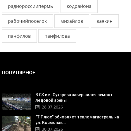
радиороссиипермь
кодрайона
рабочийпоселок
михайлов
заякин
панфилов
панфилова
ПОПУЛЯРНОЕ
В СК им. Сухарева завершился ремонт
ледовой арены
28.07.2026
"Т Плюс" обновляет тепломагистраль на
ул. Космонав...
30.07.2026