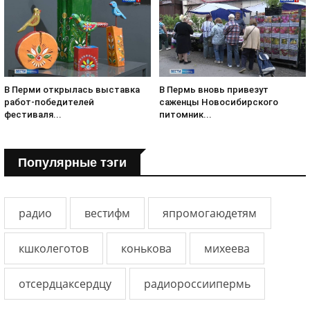
В Перми открылась выставка
В Пермь вновь привезут
работ-победителей
саженцы Новосибирского
фестиваля...
питомник...
Популярные тэги
радио
вестифм
япромогаюдетям
кшколеготов
конькова
михеева
отсердцаксердцу
радиороссиипермь