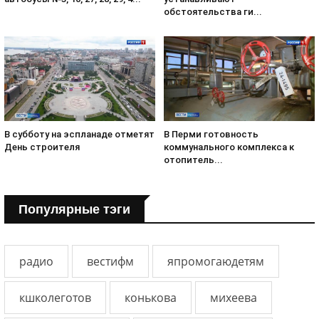
обстоятельства ги...
В субботу на эспланаде отметят
В Перми готовность
День строителя
коммунального комплекса к
отопитель...
Популярные тэги
радио
вестифм
япромогаюдетям
кшколеготов
конькова
михеева