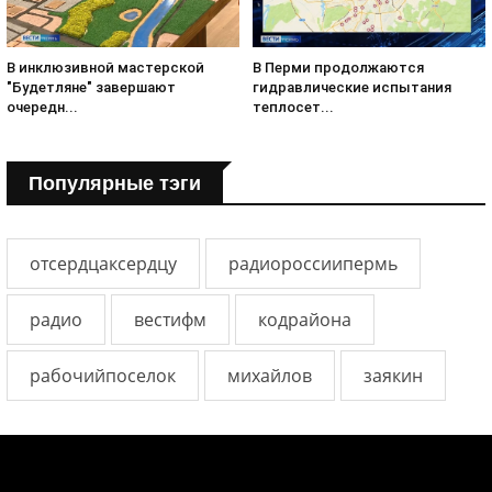
В инклюзивной мастерской
В Перми продолжаются
"Будетляне" завершают
гидравлические испытания
очередн...
теплосет...
Популярные тэги
отсердцаксердцу
радиороссиипермь
радио
вестифм
кодрайона
рабочийпоселок
михайлов
заякин