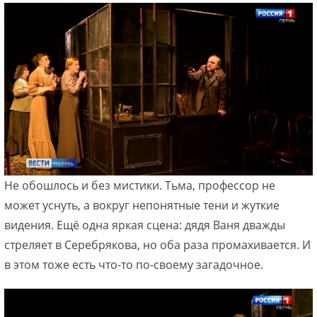
Не обошлось и без мистики. Тьма, профессор не
может уснуть, а вокруг непонятные тени и жуткие
видения. Ещё одна яркая сцена: дядя Ваня дважды
стреляет в Серебрякова, но оба раза промахивается. И
в этом тоже есть что-то по-своему загадочное.