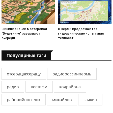
В инклюзивной мастерской
В Перми продолжаются
"Будетляне" завершают
гидравлические испытания
очередн...
теплосет...
Популярные тэги
отсердцаксердцу
радиороссиипермь
радио
вестифм
кодрайона
рабочийпоселок
михайлов
заякин