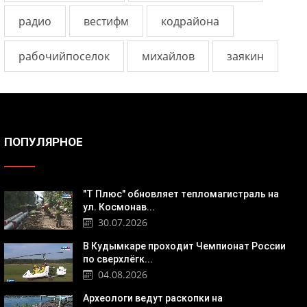
радио
вестифм
кодрайона
рабочийпоселок
михайлов
заякин
ПОПУЛЯРНОЕ
"Т Плюс" обновляет тепломагистраль на
ул. Космонав...
30.07.2026
В Кудымкаре проходит Чемпионат России
по сверхлёгк...
04.08.2026
Археологи ведут раскопки на