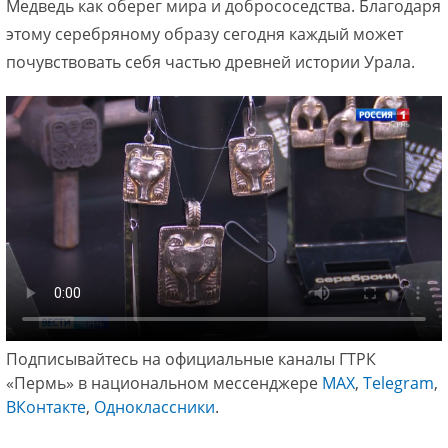
Медведь как оберег мира и добрососедства. Благодаря
этому серебряному образу сегодня каждый может
почувствовать себя частью древней истории Урала.
Подписывайтесь на официальные каналы ГТРК
«Пермь» в национальном мессенджере
МАХ
,
Telegram
,
ВКонтакте
,
Одноклассники
.