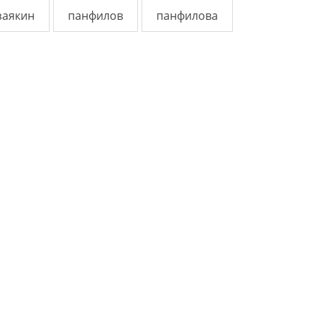
заякин
панфилов
панфилова