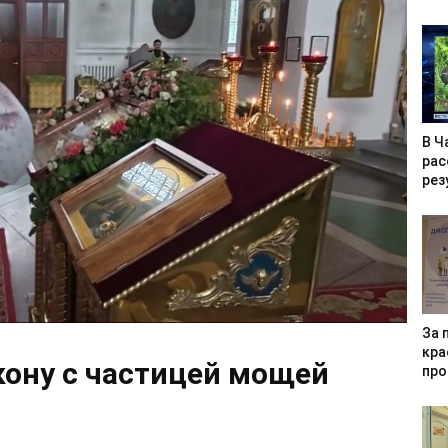
В Ч
рас
рез
За 
кра
кону с частицей мощей
про