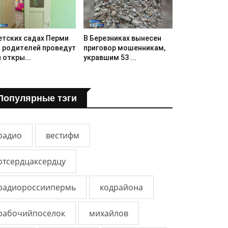
етских садах Перми
В Березниках вынесен
 родителей проведут
приговор мошенникам,
 откры...
укравшим 53 ...
Популярные тэги
радио
вестифм
отсердцаксердцу
радиороссиипермь
кодрайона
рабочийпоселок
михайлов