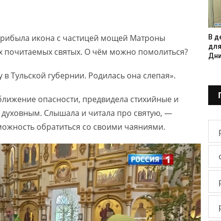
 прибыла икона с частицей мощей Матроны
В д
для
х почитаемых святых. О чём можно помолиться?
Дни
 в Тульской губернии. Родилась она слепая».
ближение опасности, предвидела стихийные и
 духовным. Слышала и читала про святую, —
можность обратиться со своими чаяниями.