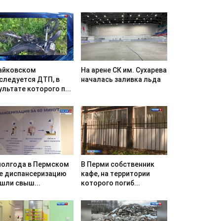
айковском
На арене СК им. Сухарева
следуется ДТП, в
началась заливка льда
ультате которого п...
полгода в Пермском
В Перми собственник
е диспансеризацию
кафе, на территории
шли свыш...
которого погиб...