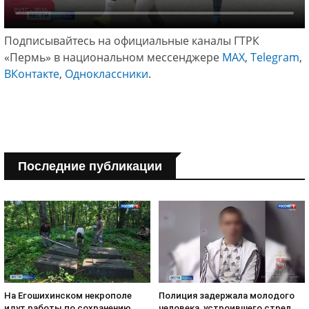
Подписывайтесь на официальные каналы ГТРК
«Пермь» в национальном мессенджере
МАХ
,
Telegram
,
ВКонтакте
,
Одноклассники
.
Последние публикации
На Егошихинском некрополе
Полиция задержала молодого
идут работы по сохранению
человека, устроившего стрел...