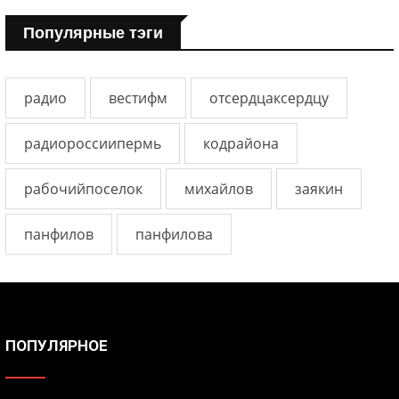
Популярные тэги
радио
вестифм
отсердцаксердцу
радиороссиипермь
кодрайона
рабочийпоселок
михайлов
заякин
панфилов
панфилова
ПОПУЛЯРНОЕ