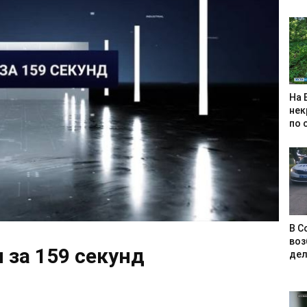
На 
нек
по 
В С
воз
 за 159 секунд
дел