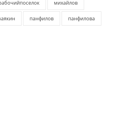
рабочийпоселок
михайлов
заякин
панфилов
панфилова