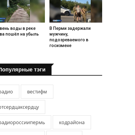
вень воды в реке
В Перми задержали
ва пошёл на убыль
мужчину,
подозреваемого в
госизмене
Популярные тэги
радио
вестифм
отсердцаксердцу
радиороссиипермь
кодрайона