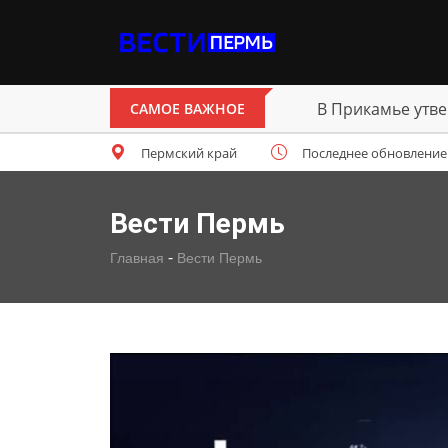
В Прикамье утве
САМОЕ ВАЖНОЕ
Пермский край
Последнее обновление: ч
Вести Пермь
-
Главная
Вести Пермь