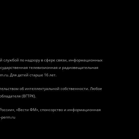
ой службой по надзору в сфере связи, информационных
государственная телевизионная и радиовещательная
m.ru. Для детей старше 16 лет.
тельством об интеллектуальной собственности. Любое
обладателя (ВГТРК).
о России», «Вести ФМ», спонсорство и информационная
-perm.ru