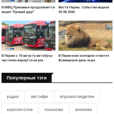
В МФЦ Прикамья продолжается
Вести Пермь. События недели
акция "Лучший друг"
09.08.2026
В Пермском зоопарке отметят
В Перми с 10 августа автобусы
Всемирный день льва
частично вернутся на ули...
Популярные тэги
радио
вестифм
япромогаюдетям
кшколеготов
конькова
михеева