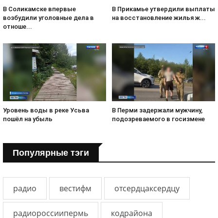
В Соликамске впервые
В Прикамье утвердили выплаты
возбудили уголовные дела в
на восстановление жилья ж...
отноше...
Уровень воды в реке Усьва
В Перми задержали мужчину,
пошёл на убыль
подозреваемого в госизмене
Популярные тэги
радио
вестифм
отсердцаксердцу
радиороссиипермь
кодрайона