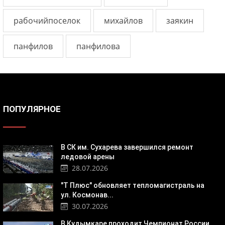
рабочийпоселок
михайлов
заякин
панфилов
панфилова
ПОПУЛЯРНОЕ
В СК им. Сухарева завершился ремонт
ледовой арены
28.07.2026
"Т Плюс" обновляет тепломагистраль на
ул. Космонав...
30.07.2026
В Кудымкаре проходит Чемпионат России