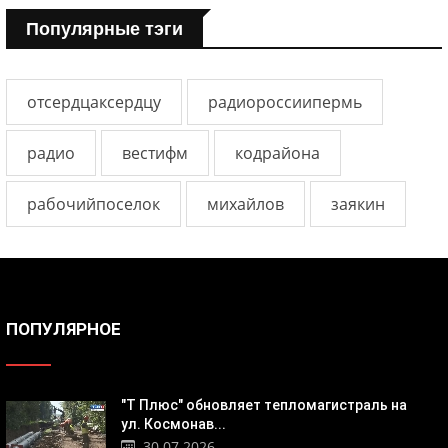
Популярные тэги
отсердцаксердцу
радиороссиипермь
радио
вестифм
кодрайона
рабочийпоселок
михайлов
заякин
ПОПУЛЯРНОЕ
"Т Плюс" обновляет тепломагистраль на
ул. Космонав...
30.07.2026