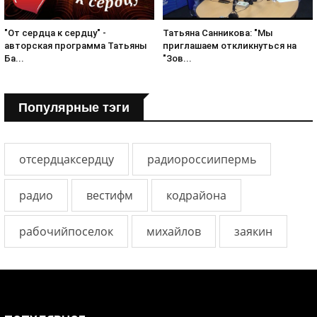
Татьяна Санникова: "Мы
"От сердца к сердцу" -
приглашаем откликнуться на
авторская программа Татьяны
"Зов...
Ба...
Популярные тэги
отсердцаксердцу
радиороссиипермь
радио
вестифм
кодрайона
рабочийпоселок
михайлов
заякин