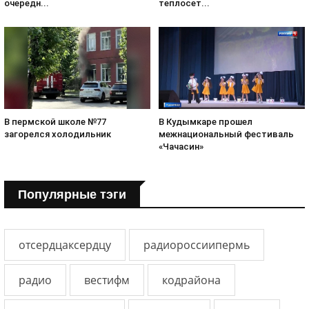
очередн...
теплосет...
В пермской школе №77
В Кудымкаре прошел
загорелся холодильник
межнациональный фестиваль
«Чачасин»
Популярные тэги
отсердцаксердцу
радиороссиипермь
радио
вестифм
кодрайона