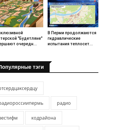
нклюзивной
В Перми продолжаются
терской "Будетляне"
гидравлические
ершают очередн...
испытания теплосет...
Популярные тэги
отсердцаксердцу
радиороссиипермь
радио
вестифм
кодрайона