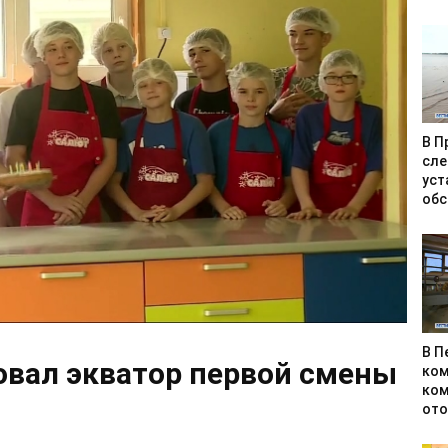
В П
сле
уст
обс
В П
овал экватор первой смены
ком
ком
ото