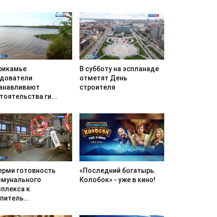
В субботу на эспланаде
рикамье
отметят День
дователи
строителя
анавливают
тоятельства ги...
«Последний богатырь.
ерми готовность
Колобок» - уже в кино!
мунального
плекса к
питель...