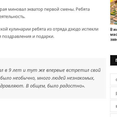
края миновал экватор первой смены. Ребята
еятельность.
ской кулинарии ребята из отряда дзюдо испекли
В и
мас
и поздравления и подарки.
зав
хал в 9 лет и тут же впервые встретил свой
 было необычно, много людей незнакомых,
дравляют. В общем, было радостно».