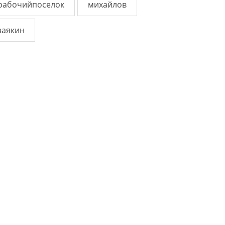
рабочийпоселок
михайлов
заякин