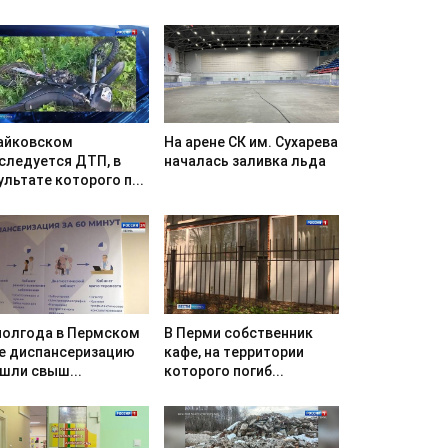
айковском
На арене СК им. Сухарева
следуется ДТП, в
началась заливка льда
ультате которого п...
полгода в Пермском
В Перми собственник
е диспансеризацию
кафе, на территории
шли свыш...
которого погиб...