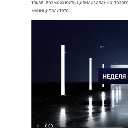
такая: возможность цивилизованно позаго
муниципалитете.