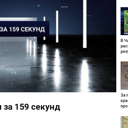
В Ч
рас
рез
За 
кра
 за 159 секунд
про