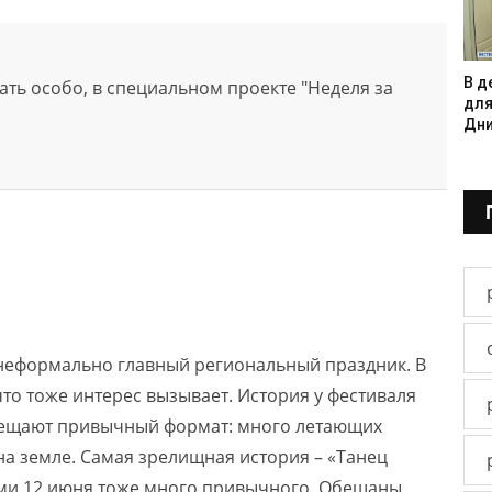
В д
зать особо, в специальном проекте "Неделя за
для
Дни
 неформально главный региональный праздник. В
что тоже интерес вызывает. История у фестиваля
обещают привычный формат: много летающих
а земле. Самая зрелищная история – «Танец
ерми 12 июня тоже много привычного. Обещаны