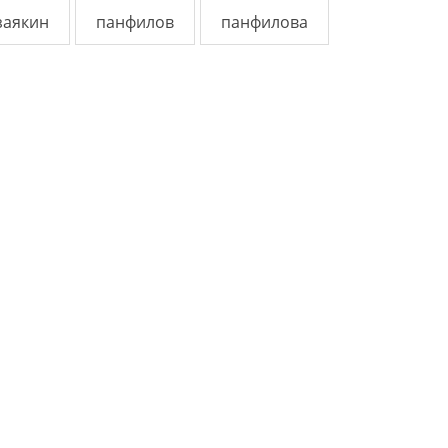
заякин
панфилов
панфилова