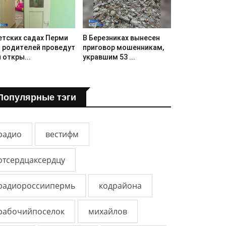
етских садах Перми
В Березниках вынесен
 родителей проведут
приговор мошенникам,
 откры...
укравшим 53 ...
Популярные тэги
радио
вестифм
отсердцаксердцу
радиороссиипермь
кодрайона
рабочийпоселок
михайлов