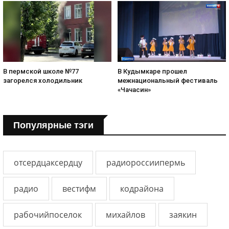
В пермской школе №77
В Кудымкаре прошел
загорелся холодильник
межнациональный фестиваль
«Чачасин»
Популярные тэги
отсердцаксердцу
радиороссиипермь
радио
вестифм
кодрайона
рабочийпоселок
михайлов
заякин