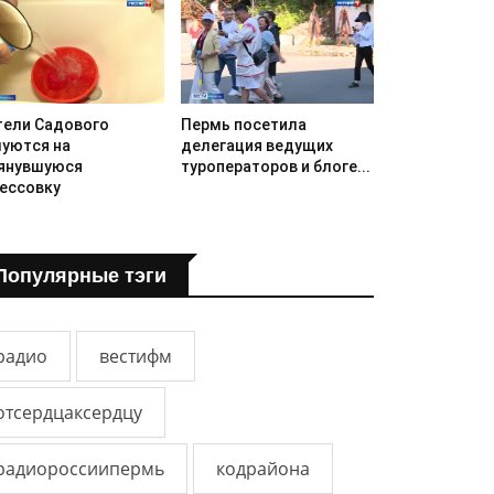
ели Садового
Пермь посетила
уются на
делегация ведущих
янувшуюся
туроператоров и блоге...
ессовку
Популярные тэги
радио
вестифм
отсердцаксердцу
радиороссиипермь
кодрайона