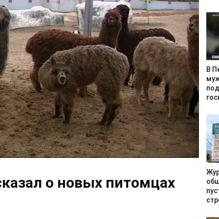
В П
муж
под
гос
Жур
сказал о новых питомцах
общ
пус
стр