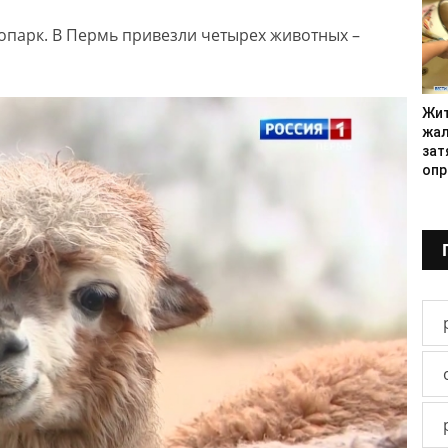
опарк. В Пермь привезли четырех животных –
Жит
жал
зат
опр