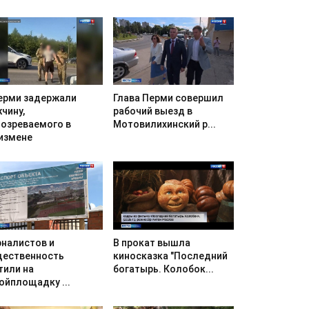
ерми задержали
Глава Перми совершил
чину,
рабочий выезд в
озреваемого в
Мотовилихинский р...
измене
налистов и
В прокат вышла
ественность
киносказка "Последний
тили на
богатырь. Колобок...
ойплощадку ...