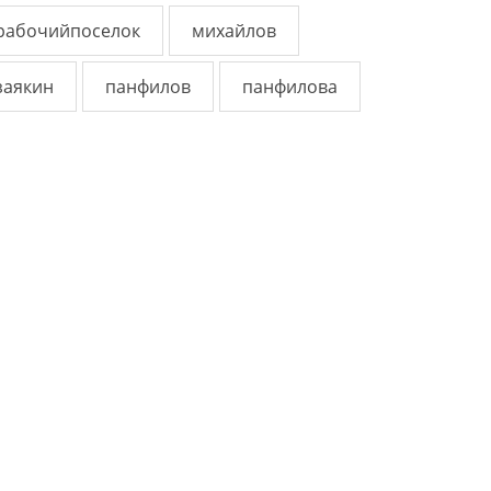
рабочийпоселок
михайлов
заякин
панфилов
панфилова