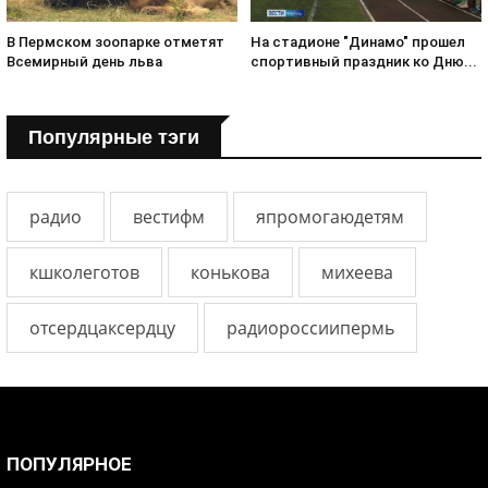
В Пермском зоопарке отметят
На стадионе "Динамо" прошел
Всемирный день льва
спортивный праздник ко Дню...
Популярные тэги
радио
вестифм
япромогаюдетям
кшколеготов
конькова
михеева
отсердцаксердцу
радиороссиипермь
ПОПУЛЯРНОЕ