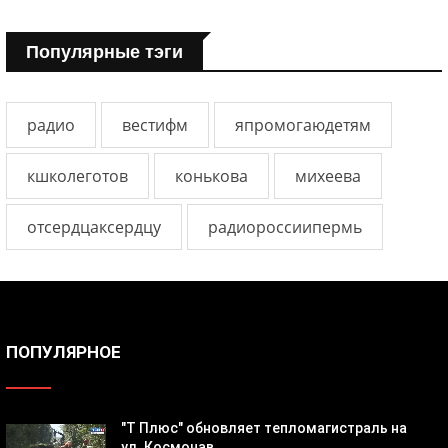
Популярные тэги
радио
вестифм
япромогаюдетям
кшколеготов
конькова
михеева
отсердцаксердцу
радиороссиипермь
ПОПУЛЯРНОЕ
"Т Плюс" обновляет тепломагистраль на
ул. Космонав...