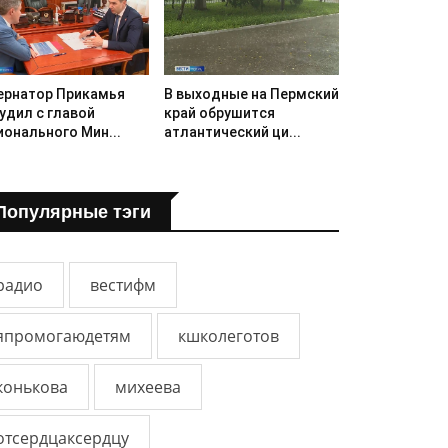
ернатор Прикамья
В выходные на Пермский
удил с главой
край обрушится
ионального Мин...
атлантический ци...
Популярные тэги
радио
вестифм
япромогаюдетям
кшколеготов
конькова
михеева
отсердцаксердцу