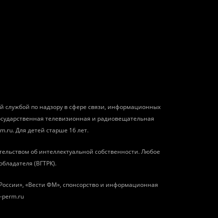
ой службой по надзору в сфере связи, информационных
государственная телевизионная и радиовещательная
m.ru. Для детей старше 16 лет.
тельством об интеллектуальной собственности. Любое
обладателя (ВГТРК).
о России», «Вести ФМ», спонсорство и информационная
-perm.ru