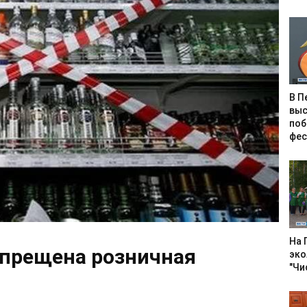
В П
выс
поб
фес
На 
апрещена розничная
эко
"Чи