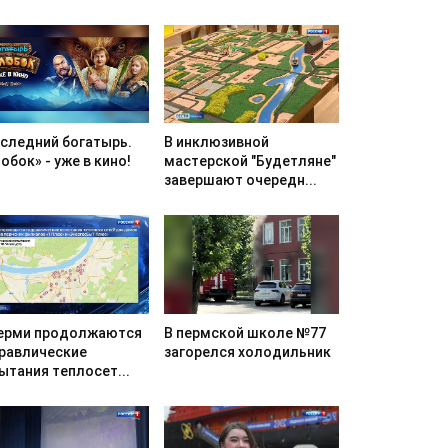
следний богатырь.
В инклюзивной
обок» - уже в кино!
мастерской "Будетляне"
завершают очередн...
ерми продолжаются
В пермской школе №77
равлические
загорелся холодильник
ытания теплосет...