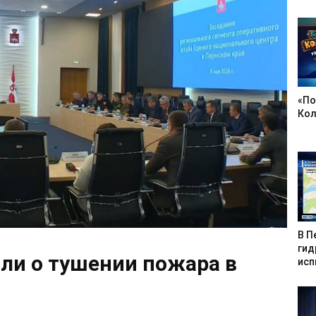
«По
Кол
В П
гид
ли о тушении пожара в
исп