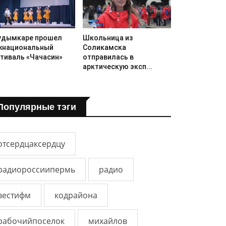
удымкаре прошел
Школьница из
национальный
Соликамска
тиваль «Чачасин»
отправилась в
арктическую эксп...
Популярные тэги
отсердцаксердцу
радиороссиипермь
радио
вестифм
кодрайона
рабочийпоселок
михайлов