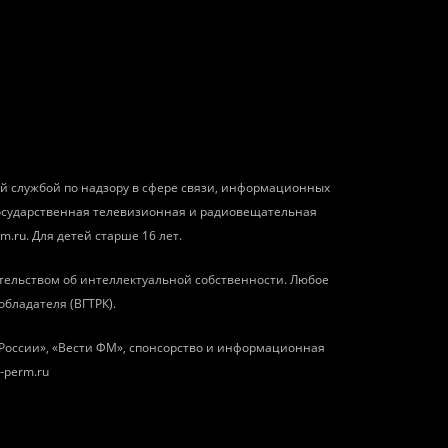
ой службой по надзору в сфере связи, информационных
государственная телевизионная и радиовещательная
m.ru. Для детей старше 16 лет.
тельством об интеллектуальной собственности. Любое
обладателя (ВГТРК).
о России», «Вести ФМ», спонсорство и информационная
-perm.ru