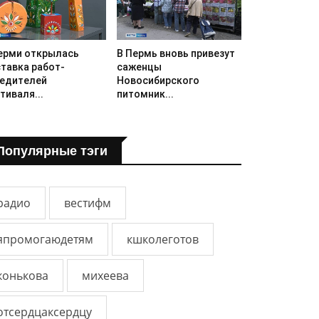
ерми открылась
В Пермь вновь привезут
тавка работ-
саженцы
едителей
Новосибирского
тиваля...
питомник...
Популярные тэги
радио
вестифм
япромогаюдетям
кшколеготов
конькова
михеева
отсердцаксердцу