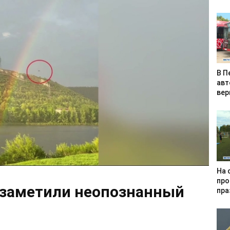
В П
авт
вер
На 
про
 заметили неопознанный
пра