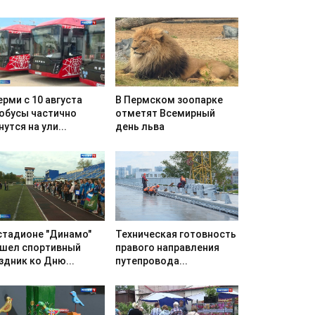
В Пермском зоопарке
ерми с 10 августа
отметят Всемирный
обусы частично
день льва
нутся на ули...
стадионе "Динамо"
Техническая готовность
шел спортивный
правого направления
здник ко Дню...
путепровода...