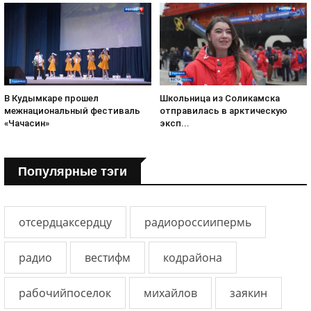
В Кудымкаре прошел
Школьница из Соликамска
межнациональный фестиваль
отправилась в арктическую
«Чачасин»
эксп...
Популярные тэги
отсердцаксердцу
радиороссиипермь
радио
вестифм
кодрайона
рабочийпоселок
михайлов
заякин