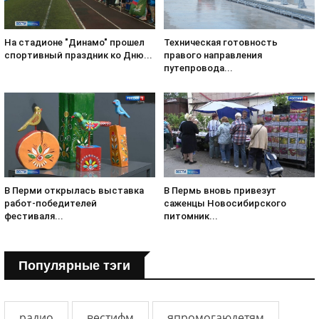
На стадионе "Динамо" прошел
Техническая готовность
спортивный праздник ко Дню...
правого направления
путепровода...
В Перми открылась выставка
В Пермь вновь привезут
работ-победителей
саженцы Новосибирского
фестиваля...
питомник...
Популярные тэги
радио
вестифм
япромогаюдетям