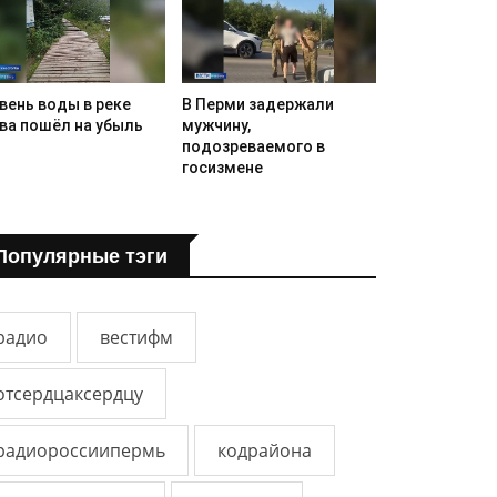
вень воды в реке
В Перми задержали
ва пошёл на убыль
мужчину,
подозреваемого в
госизмене
Популярные тэги
радио
вестифм
отсердцаксердцу
радиороссиипермь
кодрайона