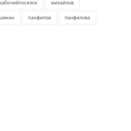
рабочийпоселок
михайлов
заякин
панфилов
панфилова