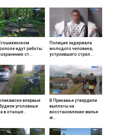
Егошихинском
Полиция задержала
рополе идут работы
молодого человека,
сохранению ст...
устроившего стрел...
оликамске впервые
В Прикамье утвердили
будили уголовные
выплаты на
а в отноше...
восстановление жилья
ж...