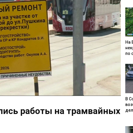
На 
нек
по 
В С
воз
лись работы на трамвайных
дел