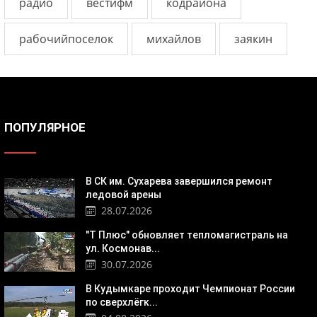
радио
вестифм
кодрайона
рабочийпоселок
михайлов
заякин
ПОПУЛЯРНОЕ
В СК им. Сухарева завершился ремонт
ледовой арены
28.07.2026
"Т Плюс" обновляет тепломагистраль на
ул. Космонав...
30.07.2026
В Кудымкаре проходит Чемпионат России
по сверхлёгк...