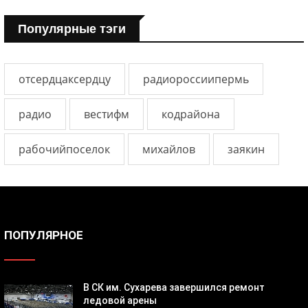
Популярные тэги
отсердцаксердцу
радиороссиипермь
радио
вестифм
кодрайона
рабочийпоселок
михайлов
заякин
ПОПУЛЯРНОЕ
В СК им. Сухарева завершился ремонт
ледовой арены