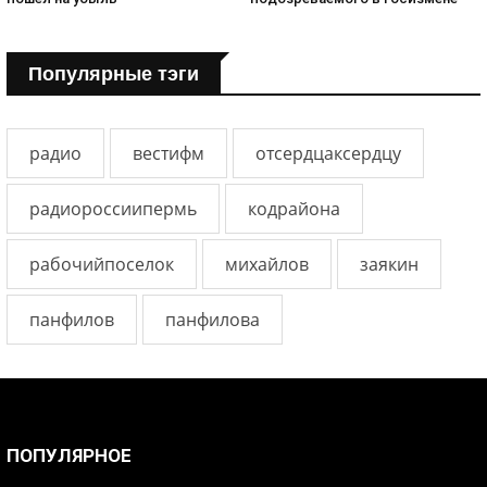
Популярные тэги
радио
вестифм
отсердцаксердцу
радиороссиипермь
кодрайона
рабочийпоселок
михайлов
заякин
панфилов
панфилова
ПОПУЛЯРНОЕ