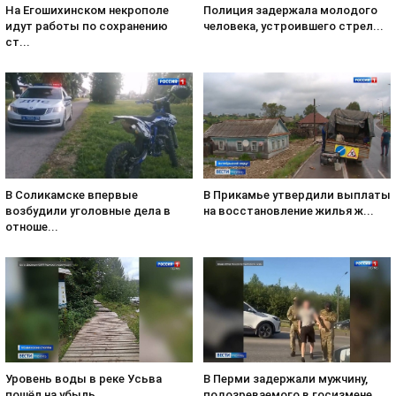
На Егошихинском некрополе
Полиция задержала молодого
идут работы по сохранению
человека, устроившего стрел...
ст...
В Соликамске впервые
В Прикамье утвердили выплаты
возбудили уголовные дела в
на восстановление жилья ж...
отноше...
Уровень воды в реке Усьва
В Перми задержали мужчину,
пошёл на убыль
подозреваемого в госизмене