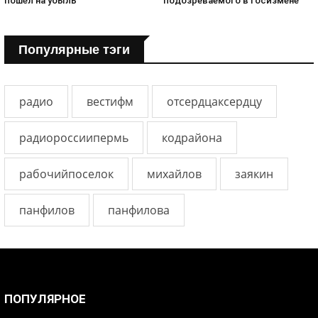
пошёл на убыль
подозреваемого в госизмене
Популярные тэги
радио
вестифм
отсердцаксердцу
радиороссиипермь
кодрайона
рабочийпоселок
михайлов
заякин
панфилов
панфилова
ПОПУЛЯРНОЕ