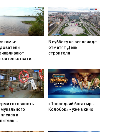
В субботу на эспланаде
рикамье
отметят День
дователи
строителя
анавливают
тоятельства ги...
«Последний богатырь.
ерми готовность
Колобок» - уже в кино!
мунального
плекса к
питель...