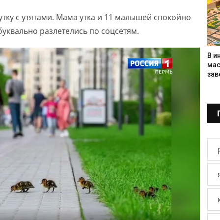
тку с утятами. Мама утка и 11 малышей спокойно
буквально разлетелись по соцсетям.
В и
мас
зав