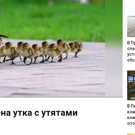
В П
сле
уст
обс
В П
на утка с утятами
ком
ком
ото