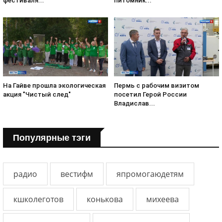
фестиваля...
питомник...
На Гайве прошла экологическая
Пермь с рабочим визитом
акция "Чистый след"
посетил Герой России
Владислав...
Популярные тэги
радио
вестифм
япромогаюдетям
кшколеготов
конькова
михеева