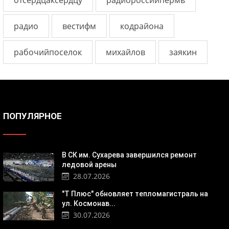
отсердцаксердцу
радиороссиипермь
радио
вестифм
кодрайона
рабочийпоселок
михайлов
заякин
ПОПУЛЯРНОЕ
В СК им. Сухарева завершился ремонт
ледовой арены
28.07.2026
"Т Плюс" обновляет тепломагистраль на
ул. Космонав...
30.07.2026