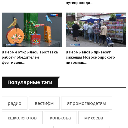
путепровода...
В Перми открылась выставка
В Пермь вновь привезут
работ-победителей
саженцы Новосибирского
фестиваля...
питомник...
Популярные тэги
радио
вестифм
япромогаюдетям
кшколеготов
конькова
михеева