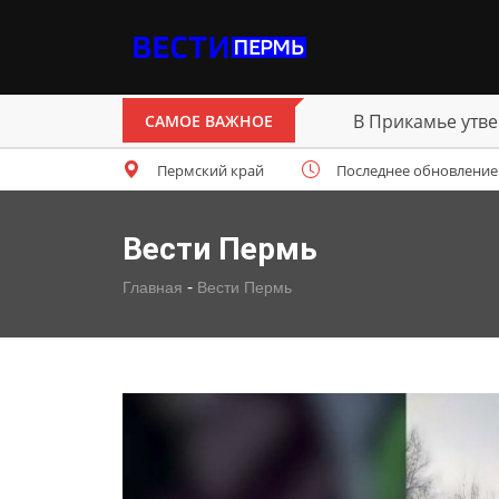
В Прикамье утве
САМОЕ ВАЖНОЕ
Пермский край
Последнее обновление: п
Вести Пермь
-
Главная
Вести Пермь