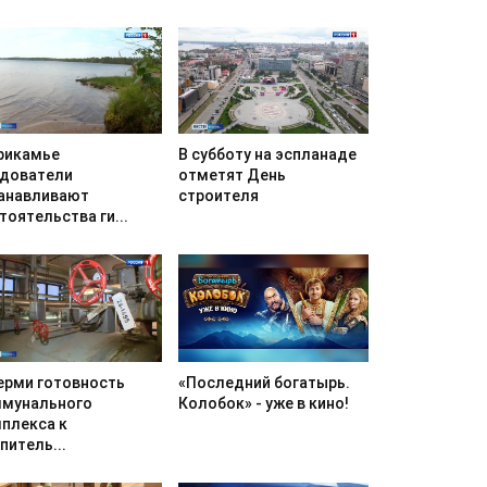
В субботу на эспланаде
рикамье
отметят День
дователи
строителя
анавливают
тоятельства ги...
«Последний богатырь.
ерми готовность
Колобок» - уже в кино!
мунального
плекса к
питель...