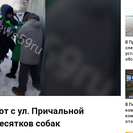
В П
сле
уст
обс
В П
т с ул. Причальной
ком
ком
есятков собак
ото