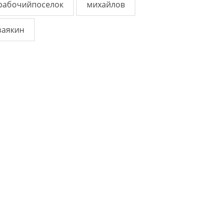
рабочийпоселок
михайлов
заякин