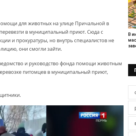
помощи для животных на улице Причальной в
 перевезти в муниципальный приют. Сюда с
В и
ции и прокуратуры, но внутрь специалистов не
мас
зав
олицию, они смогли зайти.
 ведомство и руководство фонда помощи животным
еревозке питомцев в муниципальный приют,
щитники.