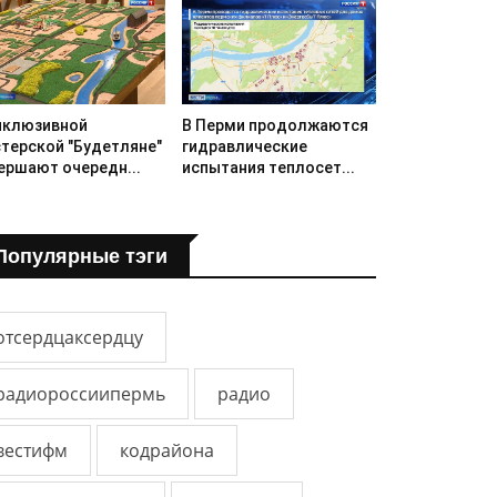
нклюзивной
В Перми продолжаются
терской "Будетляне"
гидравлические
ершают очередн...
испытания теплосет...
Популярные тэги
отсердцаксердцу
радиороссиипермь
радио
вестифм
кодрайона